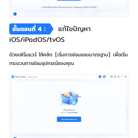
แก้ไขปัญหา
ขั้นตอนที่ 4：
iOS/iPadOS/tvOS
ด้วยเฟิร์มแวร์ ให้คลิก【เริ่มการซ่อมแซมมาตรฐาน】เพื่อเริ่ม
กระบวนการซ่อมอุปกรณ์ของคุณ