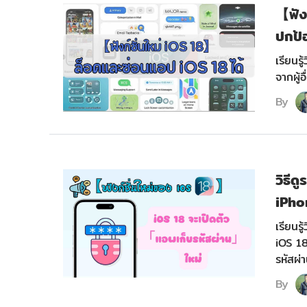
【ฟัง
ปกป้อ
เรียนร
จากผู้
By
วิธีด
iPho
เรียนรู
iOS 18
รหัสผ่
By