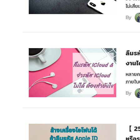
ไม่เสี
By
ลืมรห
งานได
หลายคน
ภายในบ
By
【 25
หรือ