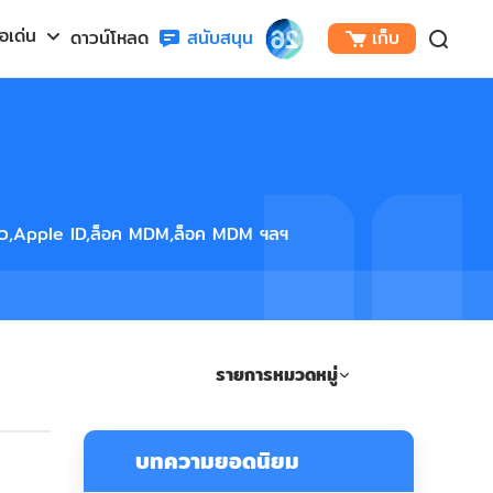
้อเด่น
ดาวน์โหลด
สนับสนุน
เก็บ
ตัว,Apple ID,ล็อค MDM,ล็อค MDM ฯลฯ
รายการหมวดหมู่
ดูเพิ่มเติม
บทความยอดนิยม
การกู้คืนข้อมูล