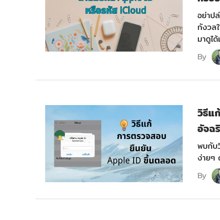
อย่าปล
กังวลใ
มาดูได้
By
วิธี
อัจฉ
พบกับว
ง่ายๆ 
By