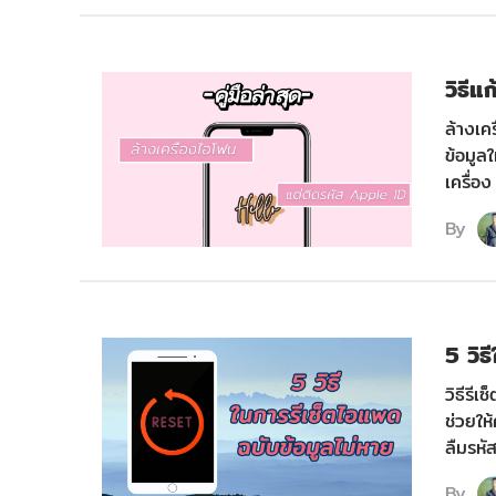
วิธีแ
ล้างเค
ข้อมูล
เครื่อง
By
5 วิธ
วิธีรี
ช่วยให
ลืมรหั
By