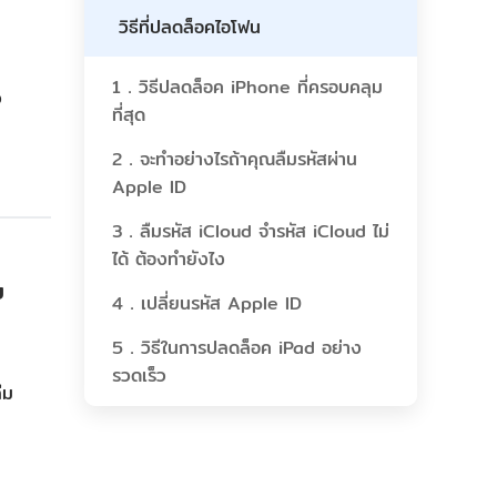
วิธีที่ปลดล็อคไอโฟน
แก้ไขปัญหาต่างๆ ของ iOS
คำอธิบายปัญหา & เคล็ดลับของ LINE
1．วิธีปลดล็อค iPhone ที่ครอบคลุม
ว
ที่สุด
เปลี่ยนสถานที่&การสะท้อนหน้าจอ
2．จะทำอย่างไรถ้าคุณลืมรหัสผ่าน
เสียงและเคล็ดลับพีซี
Apple ID
3．ลืมรหัส iCloud จํารหัส iCloud ไม่
ได้ ต้องทำยังไง
บ
4．เปลี่ยนรหัส Apple ID
5．วิธีในการปลดล็อค iPad อย่าง
รวดเร็ว
ืม