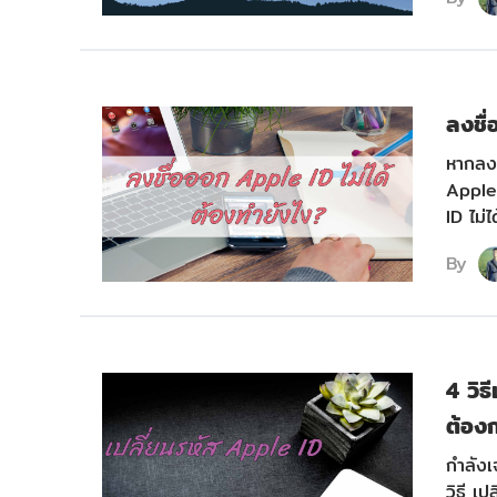
ลงชื่
หากลงช
Apple 
ID ไม่ได
By
4 วิธ
ต้อง
กำลังเ
วิธี เ