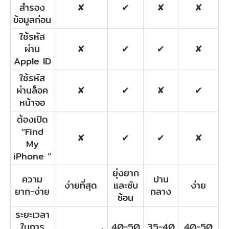
สำรอง
✘
✔
✘
✘
ข้อมูลก่อน
ใช้รหัส
ผ่าน
✘
✔
✔
✘
Apple ID
ใช้รหัส
ผ่านล็อค
✘
✔
✘
✔
หน้าจอ
ต้องเปิด
“Find
✘
✔
✔
✘
My
iPhone ”
ยุ่งยาก
ความ
ปาน
ง่ายที่สุด
และซับ
ง่าย
ยาก-ง่าย
กลาง
ซ้อน
ระยะเวลา
ในการ
40-50
35-40
40-50