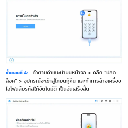
ทำตามคำแนะนำบนหน้าจอ > คลิก “ปลด
ขั้นตอนที่ 4:
ล็อค” > อุปกรณ์จะเข้าสู่โหมดกู้คืน และทำการล้างเครื่อง
ไอโฟนลืมรหัสให้อัตโนมัติ เป็นอันเสร็จสิ้น