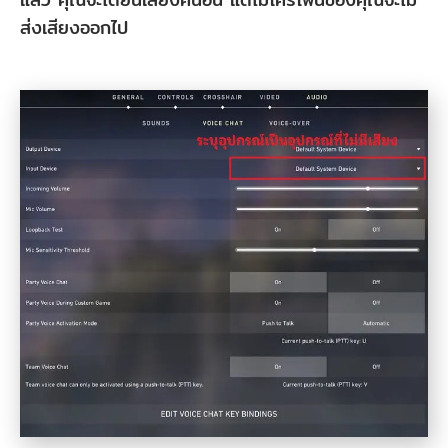
ไดรเวอร์
ส่งเสียงออกไป
เสียง