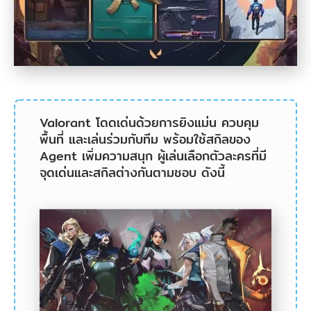
ใน
เกม
Valorant
2.1
ขั้น
ตอน
Valorant โดดเด่นด้วยการยิงแม่น ควบคุม
พื้นที่ และเล่นร่วมกับทีม พร้อมใช้สกิลของ
การ
Agent เพิ่มความสนุก ผู้เล่นเลือกตัวละครที่มี
เปิด
จุดเด่นและสกิลต่างกันตามชอบ ดังนี้
ใช้
งาน
Voice
Chat
2.2
ขั้น