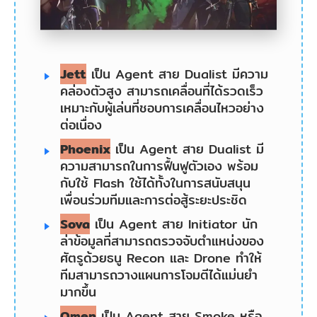
ตอน
ตั้ง
ค่า
Jett
เป็น Agent สาย Dualist มีความ
การ
คล่องตัวสูง สามารถเคลื่อนที่ได้รวดเร็ว
ฟัง
เหมาะกับผู้เล่นที่ชอบการเคลื่อนไหวอย่าง
ต่อเนื่อง
อย่าง
Phoenix
เป็น Agent สาย Dualist มี
เดียว
ความสามารถในการฟื้นฟูตัวเอง พร้อม
2.3
กับใช้ Flash ใช้ได้ทั้งในการสนับสนุน
วิธี
เพื่อนร่วมทีมและการต่อสู้ระยะประชิด
ปิด
Sova
เป็น Agent สาย Initiator นัก
ล่าข้อมูลที่สามารถตรวจจับตำแหน่งของ
เสียง
ศัตรูด้วยธนู Recon และ Drone ทำให้
ผู้
ทีมสามารถวางแผนการโจมตีได้แม่นยำ
มากขึ้น
เล่น
บาง
Omen
เป็น Agent สาย Smoke หรือ