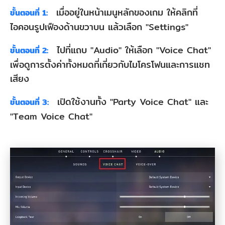
เมื่ออยู่ในหน้าเมนูหลักของเกม ให้คลิกที่
เมื่อ
ขั้นตอนที่ 1:
ไอคอนรูปเฟืองด้านขวาบน แล้วเลือก "Settings"
ไม่
สามารถ
ไปที่แถบ "Audio" ให้เลือก "Voice Chat"
ขั้นตอนที่ 2:
ใช้
เพื่อดูการตั้งค่าทั้งหมดที่เกี่ยวกับไมโครโฟนและการแชท
เสียง
การ
แช
เปิดใช้งานทั้ง "Party Voice Chat" และ
ขั้นตอนที่ 3:
ทด้วย
"Team Voice Chat"
เสียง
ใน
Valorant
ได้
4.1
ปรับ