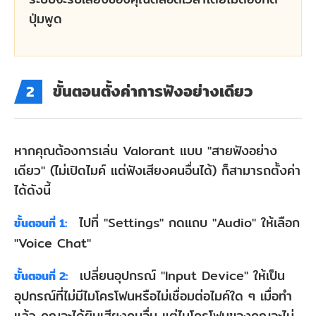
ใน
ปุ่มพูด
ระบบ
Windows
4.3
ขั้นตอนตั้งค่าการฟังอย่างเดียว
2
ตรวจ
สอบ
หากคุณต้องการเล่น Valorant แบบ "สายฟังอย่าง
อุปกรณ์
เดียว" (ไม่เปิดไมค์ แต่ฟังเสียงคนอื่นได้) ก็สามารถตั้งค่า
อินพุต/
ได้ดังนี้
เอาต์พุต
ไปที่ "Settings" กดแถบ "Audio" ให้เลือก
ขั้นตอนที่ 1:
ใน
"Voice Chat"
Windows
4.4
เปลี่ยนอุปกรณ์ "Input Device" ให้เป็น
ขั้นตอนที่ 2:
อัปเดต
อุปกรณ์ที่ไม่มีไมโครโฟนหรือไม่เชื่อมต่อไมค์ใด ๆ เมื่อทำ
แล้ว คุณจะได้ยินเสียงคนอื่น แต่ไมโครโฟนของคุณจะไม่