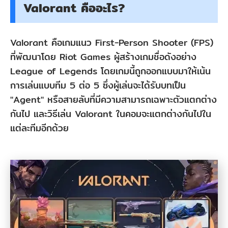
Valorant คืออะไร?
1:
Valorant
Valorant คือเกมแนว First-Person Shooter (FPS)
คือ
ที่พัฒนาโดย Riot Games ผู้สร้างเกมชื่อดังอย่าง
อะไร?
League of Legends โดยเกมนี้ถูกออกแบบมาให้เน้น
ส่วน
การเล่นแบบทีม 5 ต่อ 5 ซึ่งผู้เล่นจะได้รับบทเป็น
ที่
"Agent" หรือสายลับที่มีความสามารถเฉพาะตัวแตกต่าง
2:
กันไป และวิธีเล่น Valorant ในคอมจะแตกต่างกันไปใน
แต่ละทีมอีกด้วย
วิธี
ใช้
การ
แช
ทด้วย
เสียง