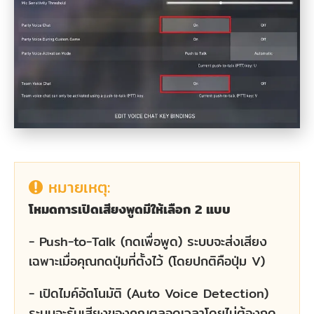
แต่ง
การ
ตั้ง
ค่า
เสียง
ของ
Valorant
4.2
หมายเหตุ:
อนุญาต
โหมดการเปิดเสียงพูดมีให้เลือก 2 แบบ
ให้
เกม
- Push-to-Talk (กดเพื่อพูด) ระบบจะส่งเสียง
เข้า
เฉพาะเมื่อคุณกดปุ่มที่ตั้งไว้ (โดยปกติคือปุ่ม V)
ถึง
- เปิดไมค์อัตโนมัติ (Auto Voice Detection)
ไมโครโฟน
ระบบจะรับเสียงของคุณตลอดเวลาโดยไม่ต้องกด