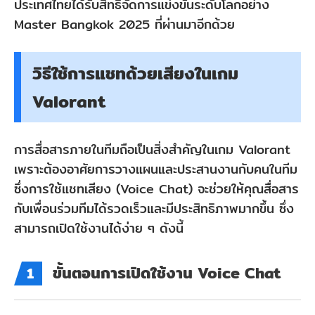
ประเทศไทยได้รับสิทธิ์จัดการแข่งขันระดับโลกอย่าง
เสียง
Master Bangkok 2025 ที่ผ่านมาอีกด้วย
ใน
Valorant
วิธีใช้การแชทด้วยเสียงในเกม
สนุก
Valorant
ขึ้น
ด้วย
MagicMic
การสื่อสารภายในทีมถือเป็นสิ่งสำคัญในเกม Valorant
เพราะต้องอาศัยการวางแผนและประสานงานกับคนในทีม
ซึ่งการใช้แชทเสียง (Voice Chat) จะช่วยให้คุณสื่อสาร
ส่วน
กับเพื่อนร่วมทีมได้รวดเร็วและมีประสิทธิภาพมากขึ้น ซึ่ง
ที่
สามารถเปิดใช้งานได้ง่าย ๆ ดังนี้
4:
วิธี
ขั้นตอนการเปิดใช้งาน Voice Chat
1
แก้
ปัญหา