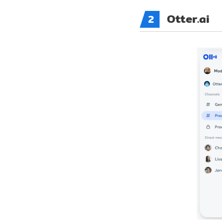
Otter.ai
2