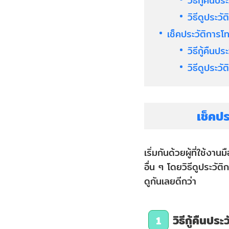
วิธีกู้คืน
วิธีดูประว
เช็คประวัติการโ
วิธีกู้คืน
วิธีดูประว
เช็คป
เริ่มกันด้วยผู้ที่ใช้
อื่น ๆ โดยวิธีดูประวั
ดูกันเลยดีกว่า
วิธีกู้คืนป
1