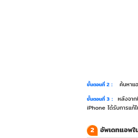
4.
ตรวจ
สอบ
การ
อนุญาต
ใน
แอพฯ
5.
ค้นหาแอพ
ขั้นตอนที่ 2：
ป้องกัน
ไม่
หลังจากป
ขั้นตอนที่ 3：
ให้
iPhone ได้รับการแก้ไข
โทรศัพท์
ร้อน
อัพเดทแอพใ
2
จน