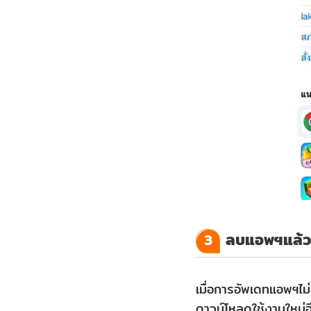
ของ
iPhone
8.
ตรวจ
สอบ
เวอร์ชัน
iOS
ใช้
เครื่อง
มือ
ซ่อมแซม
ลบแอพฯแล้วด
3
ขั้น
สูง
เมื่อการอัพเดทแอพฯไ
แก้
ดาวน์โหลดใช้งานใหม่อี