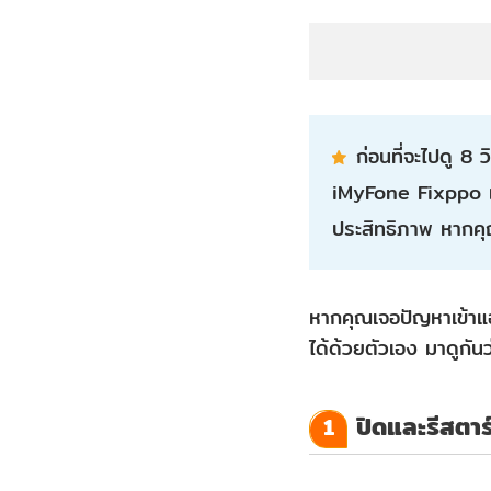
วิธี
แก้ไข
ไอ
โฟน
ก่อนที่จะไปดู 8 
เข้า
iMyFone Fixppo เพ
แอพ
ประสิทธิภาพ หากคุณต
ไม่
ได้
1.
หากคุณเจอปัญหาเข้าแอพ
ปิด
ได้ด้วยตัวเอง มาดูกัน
และ
รี
ปิดและรีสตา
1
สตาร์ท
แอพฯ