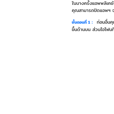
ในบางครั้งแอพพลิเคชั
2.
คุณสามารถปิดแอพฯ จาก
อัพเดท
ก่อนอื่นค
ขั้นตอนที่ 1：
แอพ
ขึ้นด้านบน ส่วนไอโฟนที
ใน
App
Store
3.
ลบ
แอพฯ
แล้ว
ดาวน์โหลด
อีก
ครั้ง