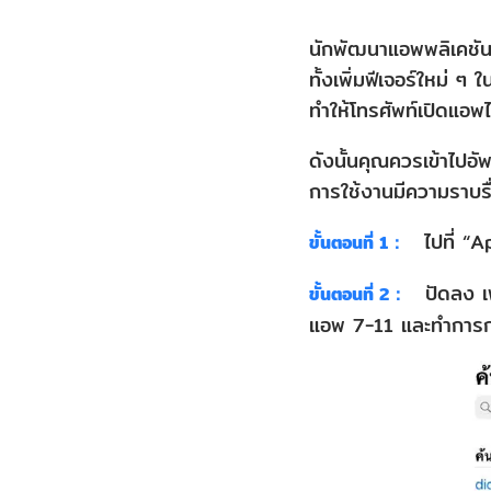
เกิน
นักพัฒนาแอพพลิเคชันม
ไป
ทั้งเพิ่มฟีเจอร์ใหม่ 
6.
ทำให้โทรศัพท์เปิดแอพไม
รี
ดังนั้นคุณควรเข้าไปอั
สตาร์ท
การใช้งานมีความราบรื่
iPhone
ไปที่ “A
ขั้นตอนที่ 1：
7.
ตรวจ
ปัดลง เพ
ขั้นตอนที่ 2：
สอบ
แอพ 7-11 และทำการกด 
พื้นที่
จัด
เก็บ
ข้อมูล