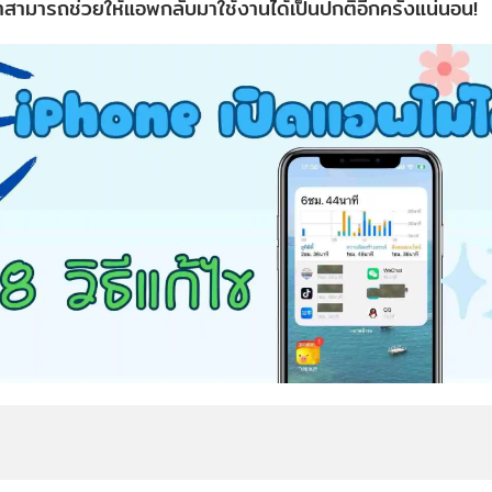
่าสามารถช่วยให้แอพกลับมาใช้งานได้เป็นปกติอีกครั้งแน่นอน!