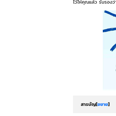
ไว้ให้คุณแล้ว รับรองว
สารบัญ[
ขยาย
]
8