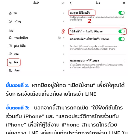
ตรวจ
สอบ
โหมด
ห้าม
รบกวน
2.3
ตรวจ
สอบ
การ
หากปิดอยู่ให้กด “เปิดใช้งาน” เพื่อให้คุณได้
ขั้นตอนที่ 2:
รับการแจ้งเตือนเกี่ยวกับสายโทรเข้า LINE
แจ้ง
เตือน
นอกจากนี้สามารถกดเปิด “ใช้ฟังก์ชันโทร
ขั้นตอนที่ 3:
LINE
ร่วมกับ iPhone” และ “แสดงประวัติการโทรร่วมกับ
ใน
iPhone” เพื่อให้ผู้ใช้งาน iPhone สามารถโทรด้วย
เสียงทาง LNE พร้อมบันทึกประวัติการโทรผ่าน LINE ใน
โทรศัพท์