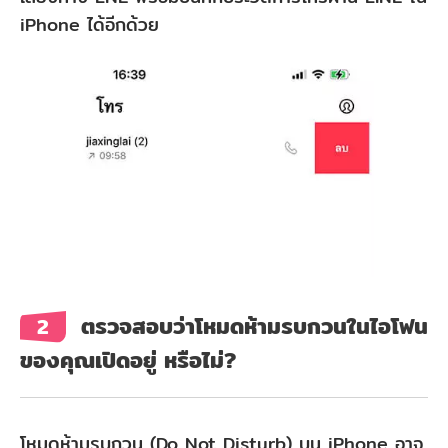
iPhone ได้อีกด้วย
ส่วน
ที่
3:
4
วิธี
ที่
แก้
ไลน์
ไม่
ตรวจสอบว่าโหมดห้ามรบกวนในไอโฟน
2
แจ้ง
ของคุณเปิดอยู่ หรือไม่?
เตือน
โทร
เข้า
โหมดห้ามรบกวน (Do Not Disturb) บน iPhone อาจ