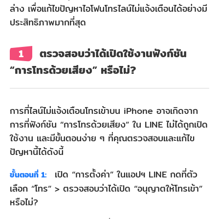
ไม่
ล่าง เพื่อแก้ไขปัญหาไอโฟนโทรไลน์ไม่แจ้งเตือนได้อย่างมี
แจ้ง
ประสิทธิภาพมากที่สุด
เตือน
2.1
ตรวจสอบว่าได้เปิดใช้งานฟังก์ชัน
1
ตรวจ
“การโทรด้วยเสียง” หรือไม่?
สอบ
เปิด
การที่ไลน์ไม่แจ้งเตือนโทรเข้าบน iPhone อาจเกิดจาก
ใช้
การที่ฟังก์ชัน “การโทรด้วยเสียง” ใน LINE ไม่ได้ถูกเปิด
งาน
ใช้งาน และมีขั้นตอนง่าย ๆ ที่คุณตรวจสอบและแก้ไข
“การ
ปัญหานี้ได้ดังนี้
โทร
เปิด “การตั้งค่า” ในแอปฯ LINE กดที่ตัว
ขั้นตอนที่ 1:
ด้วย
เลือก “โทร” > ตรวจสอบว่าได้เปิด “อนุญาตให้โทรเข้า”
เสียง”
หรือไม่?
2.2