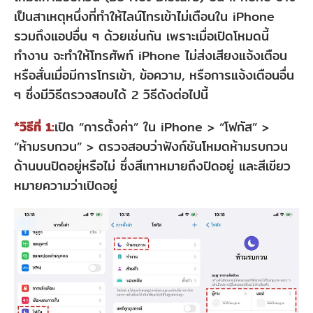
ไอ
เป็นสาเหตุหนึ่งที่ทำให้ไลน์โทรเข้าไม่เตือนใน iPhone
โฟน
รวมถึงแอปอื่น ๆ ด้วยเช่นกัน เพราะเมื่อเปิดโหมดนี้
3.1
ทำงาน จะทำให้โทรศัพท์ iPhone ไม่ส่งเสียงแจ้งเตือน
หรือสั่นเมื่อมีการโทรเข้า, ข้อความ, หรือการแจ้งเตือนอื่น
ปัญหา
ๆ ซึ่งมีวิธีตรวจสอบได้ 2 วิธีดังต่อไปนี้
เกี่ยว
กับ
*วิธีที่ 1:
เปิด “การตั้งค่า” ใน iPhone > “โฟกัส” >
“ห้ามรบกวน” > ตรวจสอบว่าฟังก์ชันโหมดห้ามรบกวน
เวอร์ชัน
ด้านบนปิดอยู่หรือไม่ ซึ่งสีเทาหมายถึงปิดอยู่ และสีเขียว
LINE
หมายความว่าเปิดอยู่
3.2
ข้อ
ผิด
พลาด
ของ
แอป