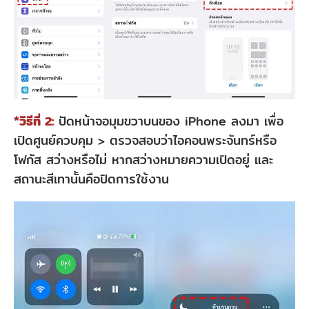
LINE
3.3
รี
สตาร์ท
โทรศัพท์
*วิธีที่ 2:
ปัดหน้าจอมุมขวาบนของ iPhone ลงมา เพื่อ
ส่วน
เปิดศูนย์ควบคุม > ตรวจสอบว่าไอคอนพระจันทร์หรือ
ที่
โฟกัส สว่างหรือไม่ หากสว่างหมายความเปิดอยู่ และ
4:
สถานะสีเทานั้นคือปิดการใช้งาน
[ทางออก
ที่
ดี
ที่สุด]
แก้