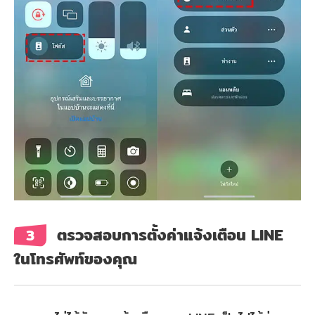
ไอ
โฟน
โทร
ไลน์
ไม่
แจ้ง
เตือน
ตรวจสอบการตั้งค่าแจ้งเตือน LINE
3
ในโทรศัพท์ของคุณ