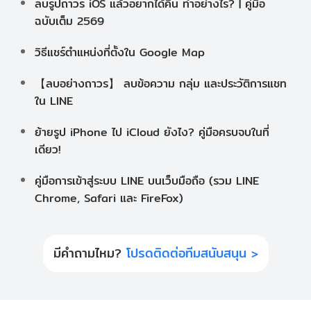
ลบรูปถาวร iOS แล้วอยากได้คืน ทำอย่างไร? | คู่มือ
ฉบับเต็ม 2569
วิธีแชร์ตำแหน่งที่ตั้งใน Google Map
【ลบอย่างถาวร】 ลบข้อความ กลุ่ม และประวัติการแชท
ใน LINE
ย้ายรูป iPhone ไป iCloud ยังไง? คู่มือครบจบในที่
เดียว!
คู่มือการเข้าสู่ระบบ LINE บนเว็บมือถือ (รวม LINE
Chrome, Safari และ FireFox)
มีคำถามไหม?
โปรดติดต่อทีมสนับสนุน >