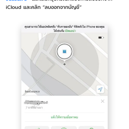
iCloud และคลิก “ลบออกจากบัญชี”