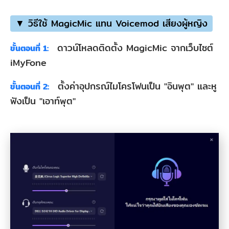
▼ วิธีใช้ MagicMic แทน Voicemod เสียงผู้หญิง
ดาวน์โหลดติดตั้ง MagicMic จากเว็บไซต์
ขั้นตอนที่ 1:
iMyFone
ตั้งค่าอุปกรณ์ไมโครโฟนเป็น "อินพุต" และหู
ขั้นตอนที่ 2:
ฟังเป็น "เอาท์พุต"