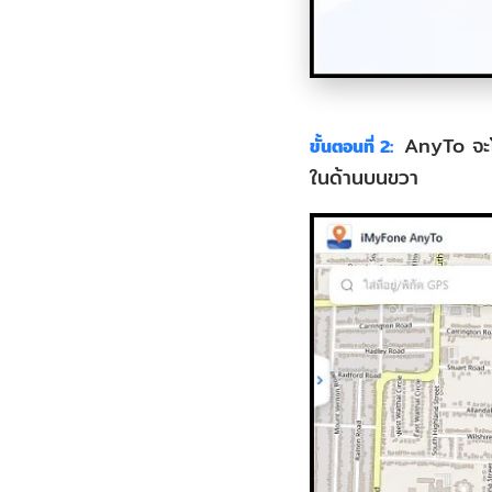
AnyTo จะโ
ขั้นตอนที่ 2:
ในด้านบนขวา