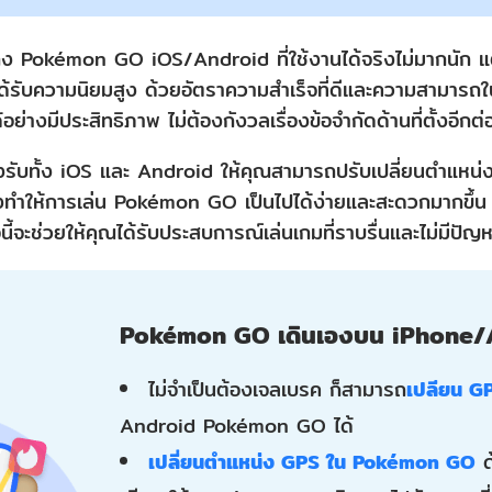
ือโกง Pokémon GO iOS/Android ที่ใช้งานได้จริงไม่มากนัก 
ที่ได้รับความนิยมสูง ด้วยอัตราความสำเร็จที่ดีและความสามารถ
่างมีประสิทธิภาพ ไม่ต้องกังวลเรื่องข้อจำกัดด้านที่ตั้งอีกต่
บทั้ง iOS และ Android ให้คุณสามารถปรับเปลี่ยนตำแหน่งใ
่งทำให้การเล่น Pokémon GO เป็นไปได้ง่ายและสะดวกมากขึ้น 
นี้จะช่วยให้คุณได้รับประสบการณ์เล่นเกมที่ราบรื่นและไม่มีปัญ
Pokémon GO เดินเองบน iPhone/
ไม่จำเป็นต้องเจลเบรค ก็สามารถ
เปลียน G
Android Pokémon GO ได้
เปลี่ยนตำแหน่ง GPS ใน Pokémon GO
ด