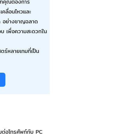
ที่คุณต้องการ
คลื่อนไหวและ
on อย่างชาญฉลาด
นชอบ เพื่อความสะดวกใน
ตร์หลายเกมที่เป็น
ต่อโทรศัพท์กับ PC