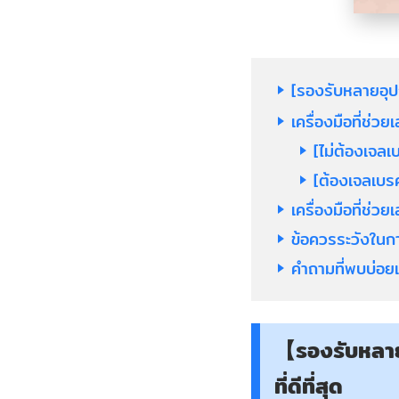
[รองรับหลายอุปก
เครื่องมือที่ช่
[ไม่ต้องเจล
[ต้องเจลเบ
เครื่องมือที่ช่
ข้อควรระวังในก
คำถามที่พบบ่อย
【รองรับหลาย
ที่ดีที่สุด