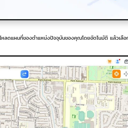
หลดแผนที่ของตำแหน่งปัจจุบันของคุณโดยอัตโนมัติ แล้วเลื