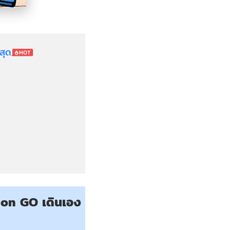
สุด
mon GO เดินเอง