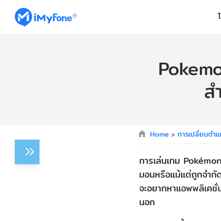
Pokemon
ส
Home
>
การเปลี่ยนตำแ
การเล่นเกม Pokémon 
มอนหรือแม้แต่ถูกจำกัด
จะอยากหาแอพพลิเคชั่
นอก