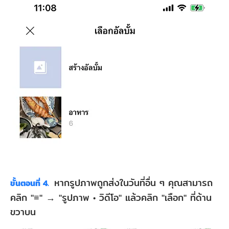
หากรูปภาพถูกส่งในวันที่อื่น ๆ คุณสามารถ
ขั้นตอนที่ 4.
คลิก "≡" → "รูปภาพ • วิดีโอ" แล้วคลิก "เลือก" ที่ด้าน
ขวาบน