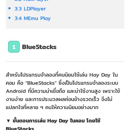
3.3 LDPlayer
3.4 MEmu Play
BlueStacks
1
สำหรับโปรแกรมจำลองที่คนนิยมใช้เล่น Hay Day ใน
คอม คือ “BlueStacks” ซึ่งเป็นโปรแกรมจำลองระบบ
Android ที่มีความน่าเชื่อถือ และน่าใช้งานสูง เพราะใช้
งานง่าย และการประมวลผลค่อนข้างรวดเร็ว จึงไม่
แปลกใจที่หลาย ๆ คนให้ความนิยมอย่างมาก
▼ ขั้นตอนการเล่น Hay Day ในคอม โดยใช้
BlueStacks