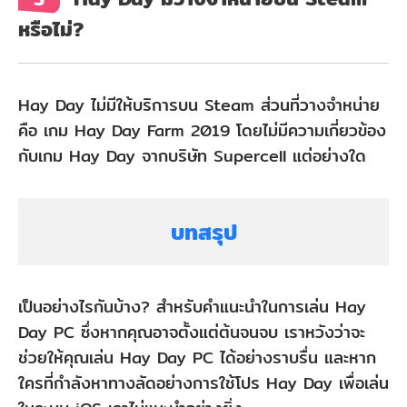
หรือไม่?
Hay Day ไม่มีให้บริการบน Steam ส่วนที่วางจำหน่าย
คือ เกม Hay Day Farm 2019 โดยไม่มีความเกี่ยวข้อง
กับเกม Hay Day จากบริษัท Supercell แต่อย่างใด
บทสรุป
เป็นอย่างไรกันบ้าง? สำหรับคำแนะนำในการเล่น Hay
Day PC ซึ่งหากคุณอาจตั้งแต่ต้นจนจบ เราหวังว่าจะ
ช่วยให้คุณเล่น Hay Day PC ได้อย่างราบรื่น และหาก
ใครที่กำลังหาทางลัดอย่างการใช้โปร Hay Day เพื่อเล่น