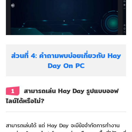
ส่วนที่ 4: คำถามพบบ่อยเกี่ยวกับ Hay
Day On PC
สามารถเล่น Hay Day รูปแบบออฟ
1
ไลน์ได้หรือไม่?
สามารถเล่นได้ แต่ Hay Day จะมีข้อจำกัดการทำงาน