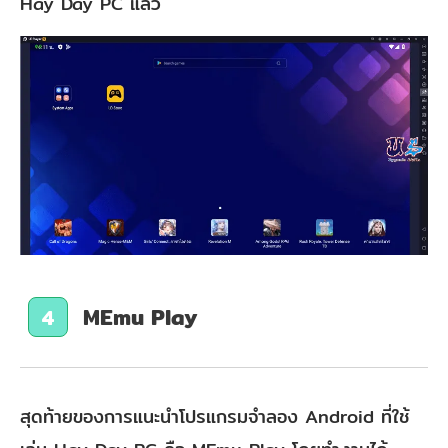
Hay Day PC แล้ว
MEmu Play
4
สุดท้ายของการแนะนำโปรแกรมจำลอง Android ที่ใช้