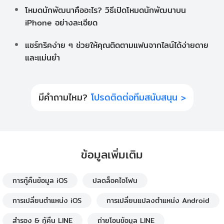
โหมดนักพัฒนาคืออะไร? วิธีเปิดโหมดนักพัฒนาบน
iPhone อย่างละเอียด
แชร์ทริคง่าย ๆ ช่วยให้คุณติดตามแฟนจากไลน์ได้ง่ายดาย
และแม่นยำ
มีคำถามไหม?
โปรดติดต่อทีมสนับสนุน >
ข้อมูลเพิ่มเติม
การกู้คืนข้อมูล iOS
ปลดล็อคไอโฟน
การเปลี่ยนตำแหน่ง iOS
การเปลี่ยนแปลงตำแหน่ง Android
สำรอง & กู้คืน LINE
ถ่ายโอนข้อมูล LINE