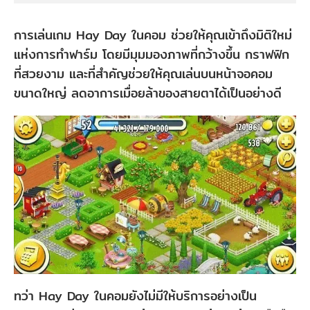
การเล่นเกม Hay Day ในคอม ช่วยให้คุณเข้าถึงมิติใหม่
แห่งการทำฟาร์ม โดยมีมุมมองภาพที่กว้างขึ้น กราฟฟิก
ที่สวยงาม และที่สำคัญช่วยให้คุณเล่นบนหน้าจอคอม
ขนาดใหญ่ ลดอาการเมื่อยล้าของสายตาได้เป็นอย่างดี
ทว่า Hay Day ในคอมยังไม่มีให้บริการอย่างเป็น