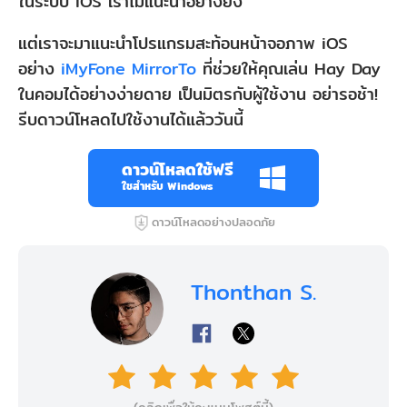
ในระบบ iOS เราไม่แนะนำอย่างยิ่ง
แต่เราจะมาแนะนำโปรแกรมสะท้อนหน้าจอภาพ iOS
อย่าง
iMyFone MirrorTo
ที่ช่วยให้คุณเล่น Hay Day
ในคอมได้อย่างง่ายดาย เป็นมิตรกับผู้ใช้งาน อย่ารอช้า!
รีบดาวน์โหลดไปใช้งานได้แล้ววันนี้
ดาวน์โหลดใช้ฟรี
ใชสำหรับ Windows
ดาวน์โหลดอย่างปลอดภัย
Thonthan S.