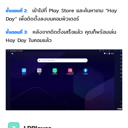
เข้าไปที่ Play Store และค้นหาเกม “Hay
ขั้นตอนที่ 2:
Day” เพื่อติดตั้งลงบนคอมพิวเตอร์
หลังจากติดตั้งเสร็จแล้ว คุณก็พร้อมเล่น
ขั้นตอนที่ 3:
Hay Day ในคอมแล้ว