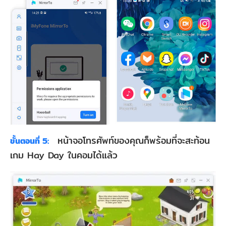
หน้าจอโทรศัพท์ของคุณก็พร้อมที่จะสะท้อน
ขั้นตอนที่ 5:
เกม Hay Day ในคอมได้แล้ว