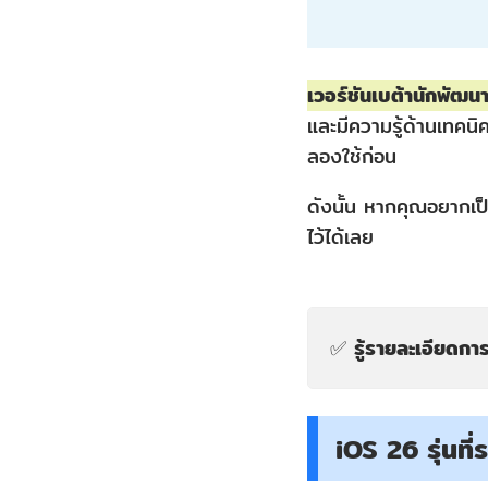
รุ่น
ที่
รองรับ
เวอร์ชันเบต้านักพัฒน
มี
และมีความรู้ด้านเทคนิ
อะไร
ลองใช้ก่อน
บ้าง?
ดังนั้น หากคุณอยากเป
ส่วน
ไว้ได้เลย
ที่
4:
iOS
✅
รู้รายละเอียดกา
26
มี
อะไร
iOS 26 รุ่นที่
ใหม่?