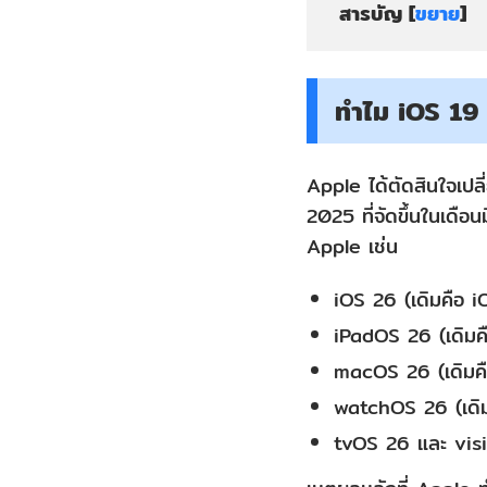
สารบัญ [
ขยาย
]
ส่วน
ที่
ทำไม iOS 19 ถ
1:
ทำไม
Apple ได้ตัดสินใจเป
iOS
2025 ที่จัดขึ้นในเดือน
19
Apple เช่น
ถึง
ถูก
iOS 26 (เดิมคือ i
เปลี่ยน
iPadOS 26 (เดิมค
ชื่อ
macOS 26 (เดิมค
เป็น
watchOS 26 (เดิ
iOS
tvOS 26 และ vis
26?