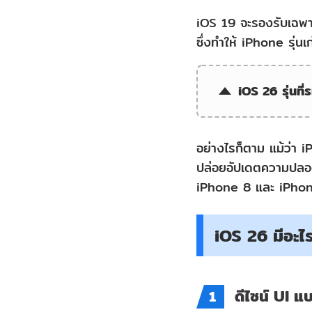
ส่วน
iOS 19 จะรองรับเฉพาะ 
ที่
ซึ่งทำให้ iPhone รุ่น
5:
iOS
iOS 26 รุ่นที่
26
มี
อย่างไรก็ตาม แม้ว่า
อะไร
ปล่อยอัปเดตความปลอดภั
ใหม่
iPhone 8 และ iPhone
ใน
แอพ
iOS 26 มีอะไ
ต่าง
ๆ?
ดีไซน์ UI 
1