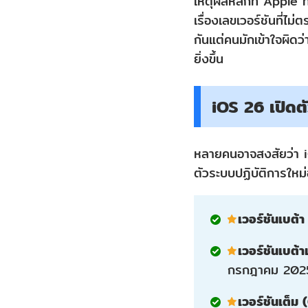
เหตุผลหลักที่ Apple ท
ส่วน
เรื่องเลขเวอร์ชันที่
กันแต่คนมักเข้าใจผิดว
ที่
ยิ่งขึ้น
2:
iOS
iOS 26 เปิดตั
26
เปิด
ตัว
หลายคนอาจสงสัยว่า i
ตัวระบบปฏิบัติการใหม่
เมื่อไร?
ส่วน
เวอร์ชันเบต้
ที่
3:
เวอร์ชันเบต
iOS
กรกฎาคม 202
26
เวอร์ชันเต็ม