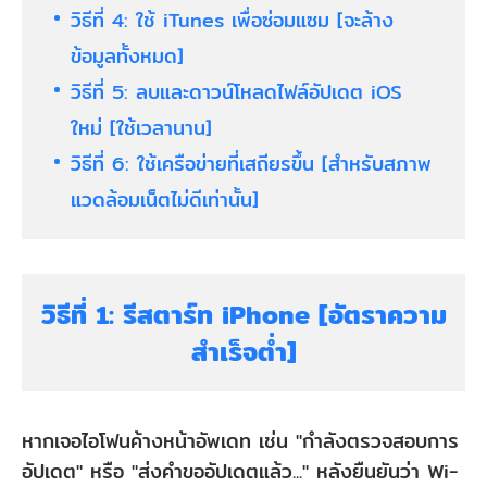
วิธีที่ 4: ใช้ iTunes เพื่อซ่อมแซม [จะล้าง
ข้อมูลทั้งหมด]
วิธีที่ 5: ลบและดาวน์โหลดไฟล์อัปเดต iOS
ใหม่ [ใช้เวลานาน]
วิธีที่ 6: ใช้เครือข่ายที่เสถียรขึ้น [สำหรับสภาพ
แวดล้อมเน็ตไม่ดีเท่านั้น]
วิธีที่ 1: รีสตาร์ท iPhone [อัตราความ
สำเร็จต่ำ]
หากเจอไอโฟนค้างหน้าอัพเดท เช่น "กำลังตรวจสอบการ
อัปเดต" หรือ "ส่งคำขออัปเดตแล้ว..." หลังยืนยันว่า Wi-