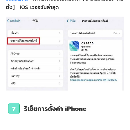
ตั้ง】 iOS เวอร์ชันล่าสุด
รีเซ็ตการตั้งค่า iPhone
7