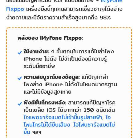
ซ่อมแซมปัญหาระบบ iOS แบบมืออาชีพ -
iMyFone
Fixppo
เครื่องมือนี้ทุกคนสามารถเชี่ยวชาญได้อย่าง
ง่ายดายและมีอัตราความสำเร็จสูงมากถึง 98%
พลังของ iMyFone Fixppo:
ใช้งานง่าย:
4 ขั้นตอนในการแก้ไขลําโพง
iPhone ไม่ดัง ไม่จำเป็นต้องมีความรู้
ระดับมืออาชีพ
ความสมบูรณ์ของข้อมูล:
แก้ปัญหาลํา
โพงล่าง iPhone ไม่ดังในโหมดมาตรฐาน
และไม่มีข้อมูลสูญหาย
ฟังก์ชั่นที่ทรงพลัง:
สามารถแก้ปัญหาโรค
เบ็ดเตล็ด iOS ได้มากกว่า 150 ชนิดเช่น
ไอแพดชาร์จแบตไม่เข้าขึ้นรูปสายฟ้า
,
ไอ
โฟนโทรไม่ได้ยินเสียง
,
ไอโฟนชาร์จแบตไม่
ขึ้น
ฯลฯ