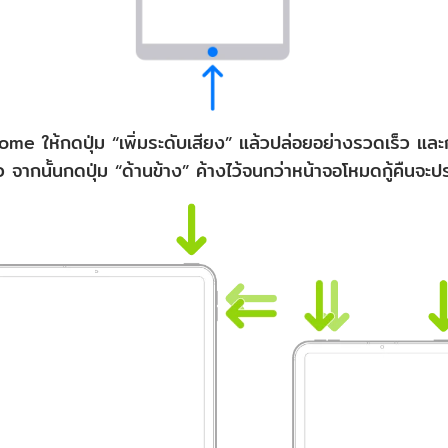
ม Home ให้กดปุ่ม “เพิ่มระดับเสียง” แล้วปล่อยอย่างรวดเร็ว แล
 จากนั้นกดปุ่ม “ด้านข้าง” ค้างไว้จนกว่าหน้าจอโหมดกู้คืนจะ