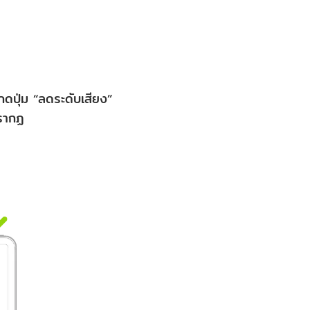
ะกดปุ่ม “ลดระดับเสียง”
ปรากฏ