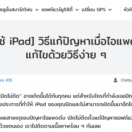
โซลูชั่นสมาร์ทโฟน
ซอฟต์แวร์ยูทิลิตี้
เปลี่ยน GPS
หัวข
ใช้ iPad] วิธีแก้ปัญหาเมื่อไอแพ
แก้ไขด้วยวิธีง่าย ๆ
บบ iOS
Chitt
ิดไม่ติด” อาจเกิดขึ้นได้กับทุกคน แต่สำหรับใครที่กำลังเจอป
ประการที่ทำให้ iPad ของคุณปิดและไม่สามารถเปิดขึ้นมาอีกได
เผยสาเหตุของปัญหาไอแพดดับ เปิดไม่ติดตั้งแต่ปัญหาซอฟต์แ
ไขด้วยตนเอง เราไปติดตามเนื้อหาพร้อม ๆ กันเลย